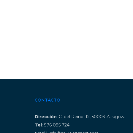
CONTACTO
Dirección
: C. del Reino, 12, 50003 Zaragoza
Tel
: 976 095 724