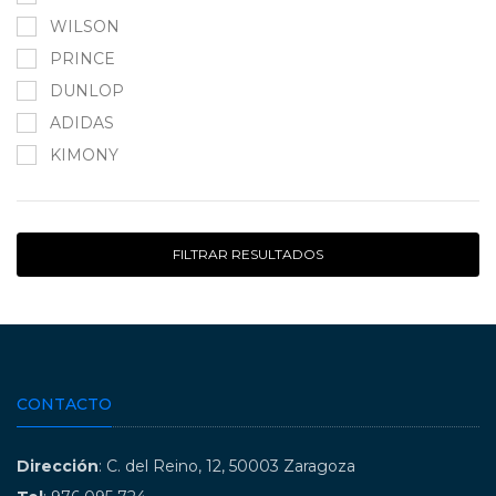
WILSON
PRINCE
DUNLOP
ADIDAS
KIMONY
FILTRAR RESULTADOS
CONTACTO
Dirección
: C. del Reino, 12, 50003 Zaragoza