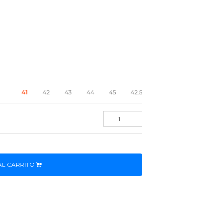
41
42
43
44
45
42.5
AL CARRITO