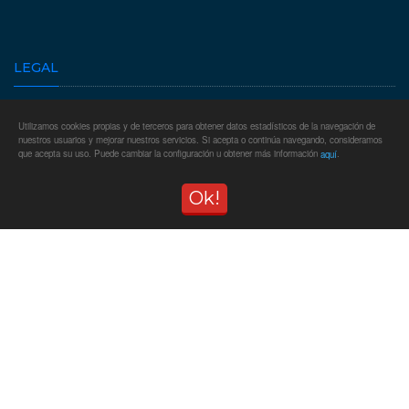
LEGAL
Condiciones generales
Utilizamos cookies propias y de terceros para obtener datos estadísticos de la navegación de
Aviso legal
nuestros usuarios y mejorar nuestros servicios. Si acepta o continúa navegando, consideramos
que acepta su uso. Puede cambiar la configuración u obtener más información
.
aquí
Política de privacidad
Declaración de Accesibilidad
Ok!
SITIO WEB
Inicio
Categorías
Contacto
Identificarse