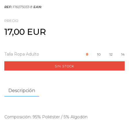
REF:
F16075033-8
EAN:
PRECIO
17,00 EUR
Talla Ropa Adulto
8
10
12
14
SIN STOCK
Descripción
Composición: 95% Poliéster / 5% Algodón