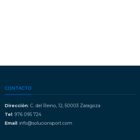
CONTACTO
Dirección
: C. del Reino, 12, 50003 Zaragoza
Tel
: 976 095 724
Email
: info@solucionsport.com