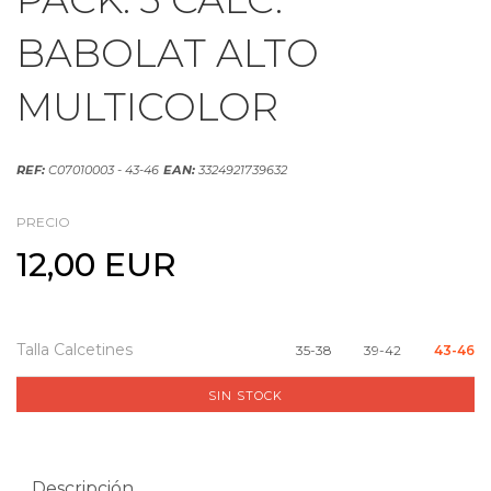
BABOLAT ALTO
MULTICOLOR
REF:
C07010003 - 43-46
EAN:
3324921739632
PRECIO
12,00 EUR
Talla Calcetines
35-38
39-42
43-46
SIN STOCK
Descripción