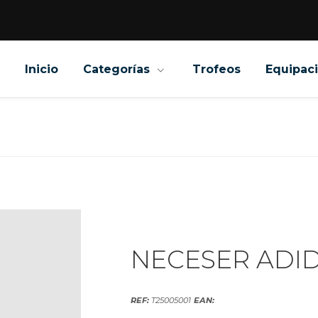
Inicio
Categorías
Trofeos
Equipac
NECESER ADID
REF:
T25005001
EAN: