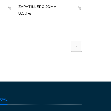
ZAPATILLERO JOMA
ZAPATILLE
8,50 €
7,50 €
EGAL