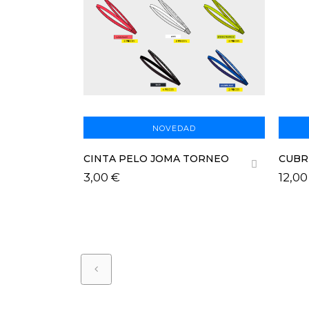
D
NOVEDAD
 WILSON
CINTA PELO JOMA TORNEO
CUBR
LEBRON
3,00 €
12,00