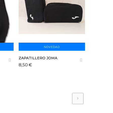
NOVEDAD
ZAPATILLERO JOMA
ZAPATILLE
8,50 €
7,50 €