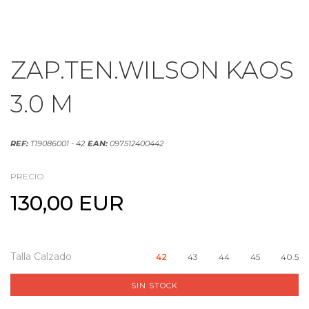
ZAP.TEN.WILSON KAOS
3.0 M
REF:
T19086001 - 42
EAN:
097512400442
PRECIO
130,00 EUR
Talla Calzado
42
43
44
45
40.5
SIN STOCK